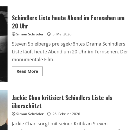
Schindlers Liste heute Abend im Fernsehen um
20 Uhr
Simon Schröder
5. Mai 2026
Steven Spielbergs preisgekröntes Drama Schindlers
Liste läuft heute Abend um 20 Uhr im Fernsehen. Der
monumentale Film...
Read
Read More
more
about
Schindlers
Liste
heute
Abend
Jackie Chan kritisiert Schindlers Liste als
im
Fernsehen
überschätzt
um
20
Simon Schröder
26. Februar 2026
Uhr
Jackie Chan sorgt mit seiner Kritik an Steven