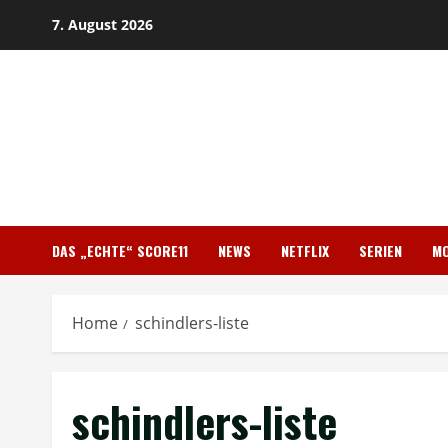
Skip
7. August 2026
to
content
DAS „ECHTE“ SCORE11
NEWS
NETFLIX
SERIEN
MO
Home
schindlers-liste
schindlers-liste