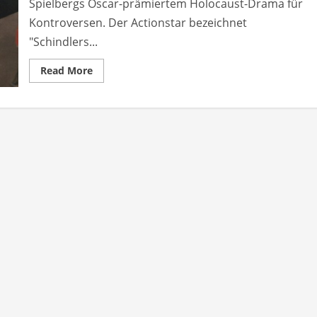
Spielbergs Oscar-prämiertem Holocaust-Drama für
Kontroversen. Der Actionstar bezeichnet
"Schindlers...
Read
Read More
more
about
Jackie
Chan
kritisiert
Schindlers
Liste
als
überschätzt