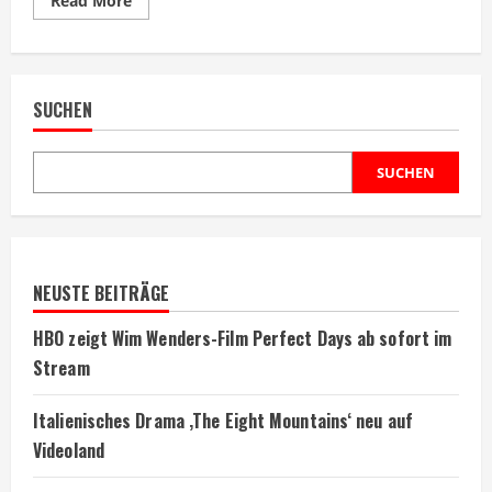
Read More
more
about
Legendäre
Filme
über
Casinos
SUCHEN
und
Glücksspiel:
Spinanga
lässt
grüßen
SUCHEN
NEUSTE BEITRÄGE
HBO zeigt Wim Wenders-Film Perfect Days ab sofort im
Stream
Italienisches Drama ‚The Eight Mountains‘ neu auf
Videoland