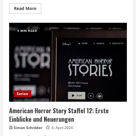
Read
Read More
more
about
Filme
aus
der
5 MIN READ
Reihe
Planet
der
Affen:
Ein
Leitfaden
zur
ikonischen
Sci-
Fi-
Serie
Serien
American Horror Story Staffel 12: Erste
Einblicke und Neuerungen
Simon Schröder
6. April 2024