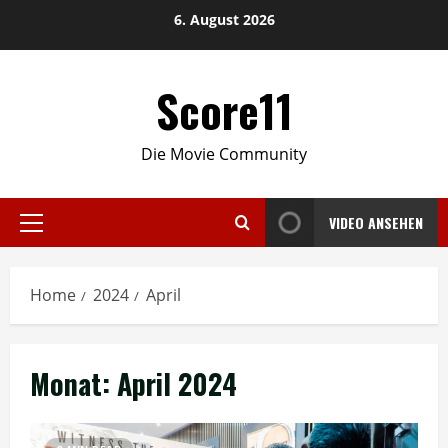
Skip
6. August 2026
to
content
Score11
Die Movie Community
VIDEO ANSEHEN
Primary
Menu
Home
2024
April
Monat:
April 2024