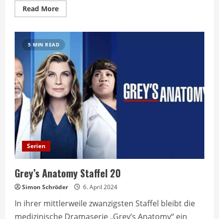
Read
Read More
more
about
Yellowstone
Staffel
5
5 MIN READ
Erscheinungsdatum
und
Besetzungsdetails
Serien
Grey’s Anatomy Staffel 20
Simon Schröder
6. April 2024
In ihrer mittlerweile zwanzigsten Staffel bleibt die
medizinische Dramaserie „Grey’s Anatomy“ ein