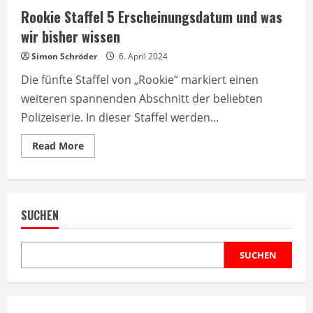
Rookie Staffel 5 Erscheinungsdatum und was
wir bisher wissen
Simon Schröder
6. April 2024
Die fünfte Staffel von „Rookie“ markiert einen
weiteren spannenden Abschnitt der beliebten
Polizeiserie. In dieser Staffel werden...
Read
Read More
more
about
Rookie
Staffel
5
Erscheinungsdatum
SUCHEN
und
was
wir
bisher
wissen
SUCHEN