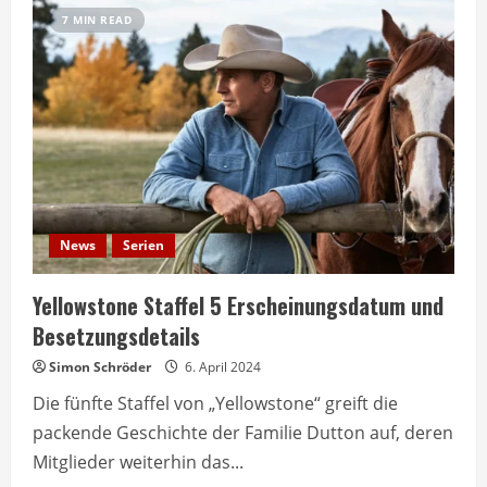
Staffel
7 MIN READ
6:
Erscheinungsdatum
und
erste
Einblicke
News
Serien
Yellowstone Staffel 5 Erscheinungsdatum und
Besetzungsdetails
Simon Schröder
6. April 2024
Die fünfte Staffel von „Yellowstone“ greift die
packende Geschichte der Familie Dutton auf, deren
Mitglieder weiterhin das...