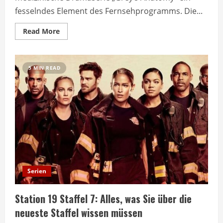
fesselndes Element des Fernsehprogramms. Die...
Read
Read More
more
about
Grey’s
Anatomy
Staffel
5 MIN READ
20
Serien
Station 19 Staffel 7: Alles, was Sie über die
neueste Staffel wissen müssen