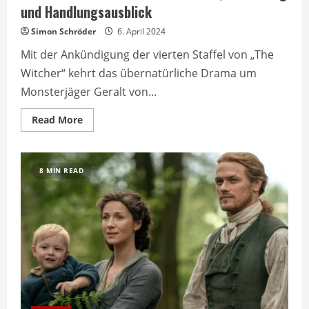
und Handlungsausblick
Simon Schröder
6. April 2024
Mit der Ankündigung der vierten Staffel von „The
Witcher“ kehrt das übernatürliche Drama um
Monsterjäger Geralt von...
Read
Read More
more
about
The
Witcher
Staffel
8 MIN READ
4:
Starttermin,
Besetzung
und
Handlungsausblick