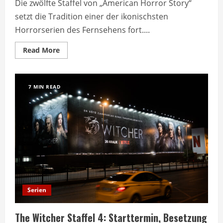
Die zwölfte Staffel von „American Horror Story“
setzt die Tradition einer der ikonischsten
Horrorserien des Fernsehens fort....
Read
Read More
more
about
American
Horror
Story
7 MIN READ
Staffel
12:
Erste
Einblicke
und
Neuerungen
Serien
The Witcher Staffel 4: Starttermin, Besetzung