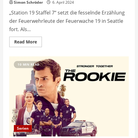
Simon Schröder
6. April 2024
„Station 19 Staffel 7“ setzt die fesselnde Erzählung
der Feuerwehrleute der Feuerwache 19 in Seattle
fort. Als...
Read
Read More
more
about
Station
19
Staffel
10 MIN READ
7:
Alles,
was
Sie
über
die
neueste
Staffel
wissen
müssen
Serien