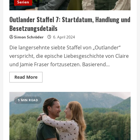
Serien
Outlander Staffel 7: Startdatum, Handlung und
Besetzungsdetails
Simon Schröder
6. April 2024
Die langersehnte siebte Staffel von „Outlander“
verspricht, die epische Liebesgeschichte von Claire
und Jamie Fraser fortzusetzen. Basierend...
Read
Read More
more
about
Outlander
Staffel
7:
5 MIN READ
Startdatum,
Handlung
und
Besetzungsdetails