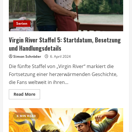
Serien
Virgin River Staffel 5: Startdatum, Besetzung
und Handlungsdetails
Simon Schröder
6. April 2024
Die fünfte Staffel von „Virgin River“ markiert die
Fortsetzung einer herzerwärmenden Geschichte,
die Fans weltweit in ihren...
Read
Read More
more
about
Virgin
River
Staffel
6 MIN READ
5:
Startdatum,
Besetzung
und