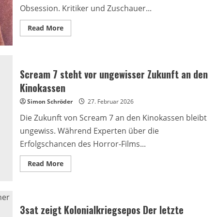
Obsession. Kritiker und Zuschauer...
Read
Read More
more
about
Netflix-
Thriller
Eileen
begeistert
Scream 7 steht vor ungewisser Zukunft an den
Zuschauer
weltweit
Kinokassen
Simon Schröder
27. Februar 2026
Die Zukunft von Scream 7 an den Kinokassen bleibt
ungewiss. Während Experten über die
Erfolgschancen des Horror-Films...
Read
Read More
more
about
Scream
7
steht
vor
3sat zeigt Kolonialkriegsepos Der letzte
ungewisser