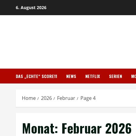
Skip
6. August 2026
to
content
DAS „ECHTE“ SCORE11
NEWS
NETFLIX
SERIEN
MO
Home
2026
Februar
Page 4
Monat:
Februar 2026