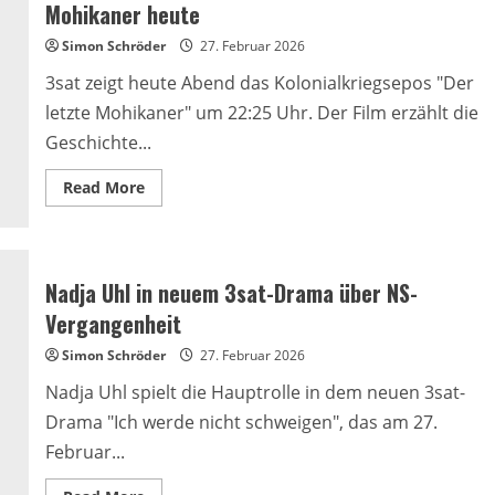
Zukunft
Mohikaner heute
an
den
Simon Schröder
Kinokassen
27. Februar 2026
3sat zeigt heute Abend das Kolonialkriegsepos "Der
letzte Mohikaner" um 22:25 Uhr. Der Film erzählt die
Geschichte...
Read
Read More
more
about
3sat
zeigt
Kolonialkriegsepos
Der
Nadja Uhl in neuem 3sat-Drama über NS-
letzte
Mohikaner
Vergangenheit
heute
Simon Schröder
27. Februar 2026
Nadja Uhl spielt die Hauptrolle in dem neuen 3sat-
Drama "Ich werde nicht schweigen", das am 27.
Februar...