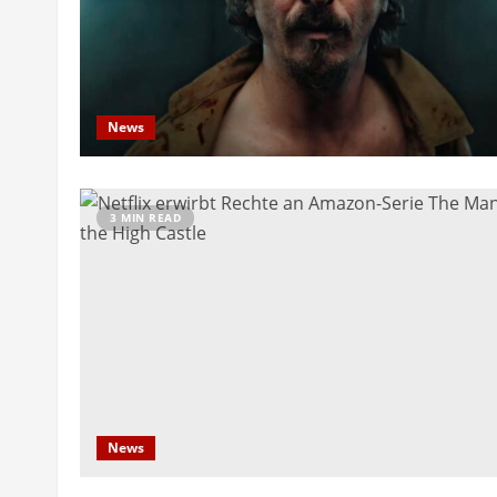
News
3 MIN READ
News