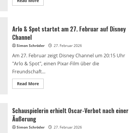
Read
Read More
more
about
Nadja
Uhl
in
neuem
Arlo & Spot startet am 27. Februar auf Disney
3sat-
Drama
Channel
über
NS-
Simon Schröder
Vergangenheit
27. Februar 2026
Am 27. Februar zeigt Disney Channel um 20:15 Uhr
"Arlo & Spot", einen Pixar-Film über die
Freundschaft...
Read
Read More
more
about
Arlo
&
Spot
startet
Schauspielerin erhielt Oscar-Verbot nach einer
am
27.
Äußerung
Februar
auf
Simon Schröder
27. Februar 2026
Disney