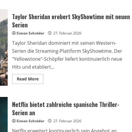
Taylor Sheridan erobert SkyShowtime mit neuen
Serien
Simon Schröder
27. Februar 2026
Taylor Sheridan dominiert mit seinen Western-
Serien die Streaming-Plattform SkyShowtime. Der
"Yellowstone"-Schöpfer liefert kontinuierlich neue
Hits und etabliert...
Read
Read More
more
about
Taylor
Sheridan
erobert
Netflix bietet zahlreiche spanische Thriller-
SkyShowtime
mit
Serien an
neuen
Serien
Simon Schröder
27. Februar 2026
Netflix erweitert kontinuierlich sein Angebot an