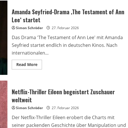
erwirbt
Rechte
an
Amanda Seyfried-Drama ‚The Testament of Ann
Amazon-
Serie
Lee‘ startet
The
Man
Simon Schröder
in
27. Februar 2026
the
High
Das Drama 'The Testament of Ann Lee' mit Amanda
Castle
Seyfried startet endlich in deutschen Kinos. Nach
internationalen...
Read
Read More
more
about
Amanda
Seyfried-
Drama
‚The
Netflix-Thriller Eileen begeistert Zuschauer
Testament
of
weltweit
Ann
Lee‘
Simon Schröder
startet
27. Februar 2026
Der Netflix-Thriller Eileen erobert die Charts mit
seiner packenden Geschichte über Manipulation und