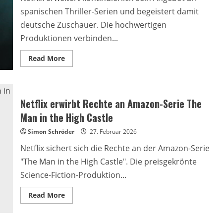
spanischen Thriller-Serien und begeistert damit
deutsche Zuschauer. Die hochwertigen
Produktionen verbinden...
Read
Read More
more
about
Netflix
bietet
zahlreiche
spanische
Netflix erwirbt Rechte an Amazon-Serie The
Thriller-
Serien
Man in the High Castle
an
Simon Schröder
27. Februar 2026
Netflix sichert sich die Rechte an der Amazon-Serie
"The Man in the High Castle". Die preisgekrönte
Science-Fiction-Produktion...
Read
Read More
more
about
Netflix