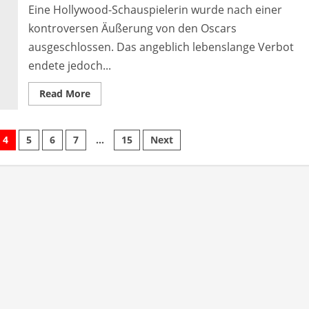
Channel
Eine Hollywood-Schauspielerin wurde nach einer
kontroversen Äußerung von den Oscars
ausgeschlossen. Das angeblich lebenslange Verbot
endete jedoch...
Read
Read More
more
about
Schauspielerin
erhielt
erung
4
5
6
7
…
15
Next
Oscar-
Verbot
nach
einer
Äußerung