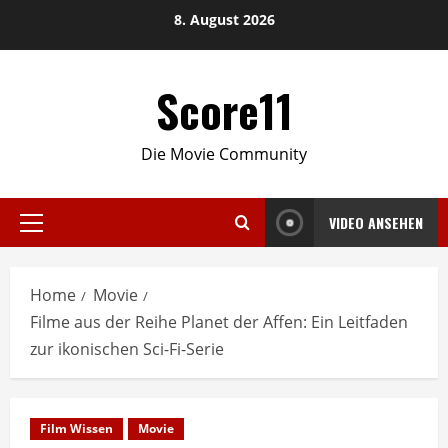
Skip
8. August 2026
to
content
Score11
Die Movie Community
VIDEO ANSEHEN
Primary
Menu
Home
Movie
Filme aus der Reihe Planet der Affen: Ein Leitfaden
zur ikonischen Sci-Fi-Serie
Film Wissen
Movie