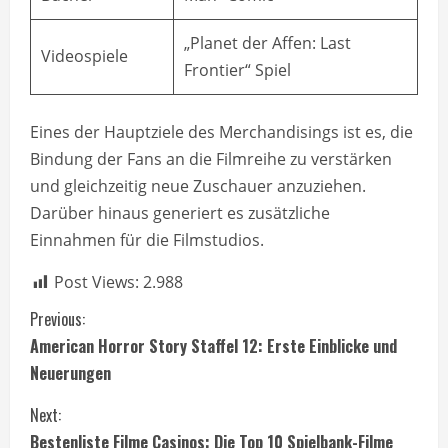
„Planet der Affen: Last
Videospiele
Frontier“ Spiel
Eines der Hauptziele des Merchandisings ist es, die
Bindung der Fans an die Filmreihe zu verstärken
und gleichzeitig neue Zuschauer anzuziehen.
Darüber hinaus generiert es zusätzliche
Einnahmen für die Filmstudios.
Post Views:
2.988
C
Previous:
American Horror Story Staffel 12: Erste Einblicke und
o
Neuerungen
n
Next:
Bestenliste Filme Casinos: Die Top 10 Spielbank-Filme