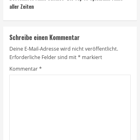
t
aller Zeiten
i
n
Schreibe einen Kommentar
u
Deine E-Mail-Adresse wird nicht veröffentlicht.
e
Erforderliche Felder sind mit
*
markiert
R
Kommentar
*
e
a
d
i
n