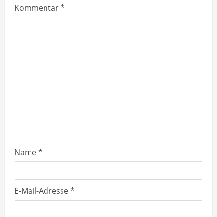
e
Kommentar
*
R
e
a
d
i
n
g
Name
*
E-Mail-Adresse
*