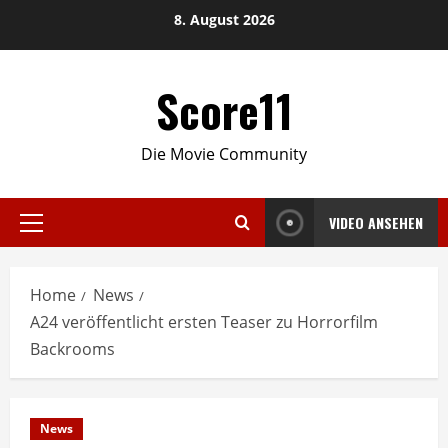
Skip
8. August 2026
to
content
Score11
Die Movie Community
VIDEO ANSEHEN
Primary
Menu
Home
News
A24 veröffentlicht ersten Teaser zu Horrorfilm
Backrooms
News