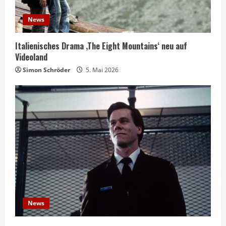
News
Italienisches Drama ‚The Eight Mountains‘ neu auf
Videoland
Simon Schröder
5. Mai 2026
News