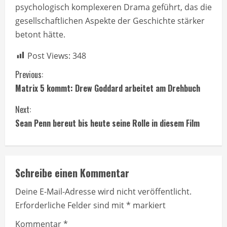
psychologisch komplexeren Drama geführt, das die
gesellschaftlichen Aspekte der Geschichte stärker
betont hätte.
Post Views:
348
C
Previous:
Matrix 5 kommt: Drew Goddard arbeitet am Drehbuch
o
Next:
n
Sean Penn bereut bis heute seine Rolle in diesem Film
t
i
Schreibe einen Kommentar
n
Deine E-Mail-Adresse wird nicht veröffentlicht.
u
Erforderliche Felder sind mit
*
markiert
e
Kommentar
*