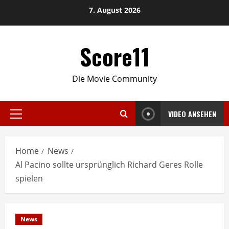
Skip
7. August 2026
to
content
Score11
Die Movie Community
VIDEO ANSEHEN
Primary
Menu
Home
News
Al Pacino sollte ursprünglich Richard Geres Rolle
spielen
News