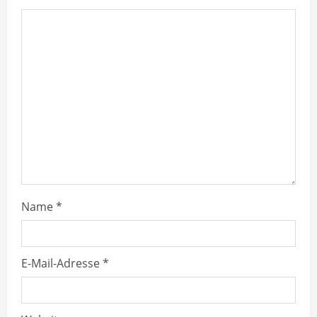
R
e
a
d
i
n
g
Name
*
E-Mail-Adresse
*