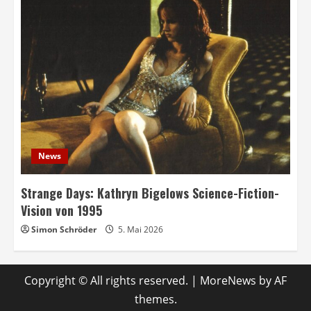
News
Strange Days: Kathryn Bigelows Science-Fiction-
Vision von 1995
Simon Schröder
5. Mai 2026
Copyright © All rights reserved.
|
MoreNews
by AF
themes.