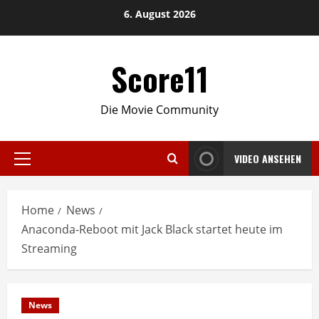
Skip
6. August 2026
to
content
Score11
Die Movie Community
VIDEO ANSEHEN
Primary
Menu
Home
News
Anaconda-Reboot mit Jack Black startet heute im
Streaming
News