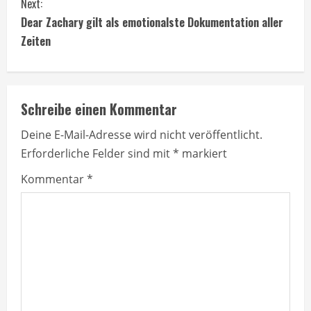
Next:
t
Dear Zachary gilt als emotionalste Dokumentation aller
Zeiten
i
n
Schreibe einen Kommentar
u
Deine E-Mail-Adresse wird nicht veröffentlicht.
e
Erforderliche Felder sind mit
*
markiert
R
Kommentar
*
e
a
d
i