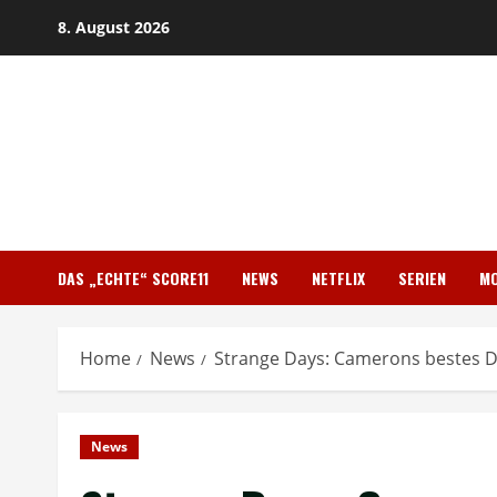
Skip
8. August 2026
to
content
DAS „ECHTE“ SCORE11
NEWS
NETFLIX
SERIEN
MO
Home
News
Strange Days: Camerons bestes D
News