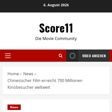
Skip
6. August 2026
to
content
Score11
Die Movie Community
VIDEO ANSEHEN
Primary
Menu
Home
News
Chinesischer Film erreicht 700 Millionen
Kinobesucher weltweit
News