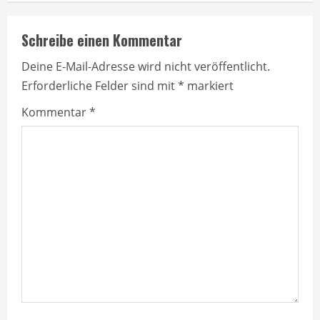
i
n
Schreibe einen Kommentar
u
Deine E-Mail-Adresse wird nicht veröffentlicht.
Erforderliche Felder sind mit
*
markiert
e
Kommentar
*
R
e
a
d
i
n
g