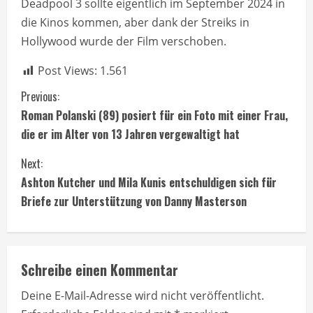
Deadpool 3 sollte eigentlich im September 2024 in
die Kinos kommen, aber dank der Streiks in
Hollywood wurde der Film verschoben.
Post Views:
1.561
C
Previous:
Roman Polanski (89) posiert für ein Foto mit einer Frau,
o
die er im Alter von 13 Jahren vergewaltigt hat
n
Next:
t
Ashton Kutcher und Mila Kunis entschuldigen sich für
Briefe zur Unterstützung von Danny Masterson
i
n
Schreibe einen Kommentar
u
Deine E-Mail-Adresse wird nicht veröffentlicht.
e