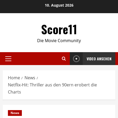
Skip
10. August 2026
to
content
Score11
Die Movie Community
VIDEO ANSEHEN
Primary
Menu
Home
News
Netflix-Hit: Thriller aus den 90ern erobert die
Charts
News