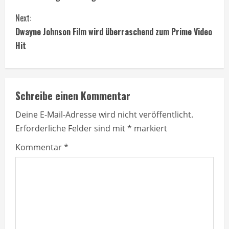
o
Next:
n
Dwayne Johnson Film wird überraschend zum Prime Video
t
Hit
i
n
Schreibe einen Kommentar
u
Deine E-Mail-Adresse wird nicht veröffentlicht.
Erforderliche Felder sind mit
*
markiert
e
Kommentar
*
R
e
a
d