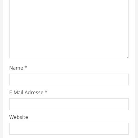
d
i
n
g
Name
*
E-Mail-Adresse
*
Website