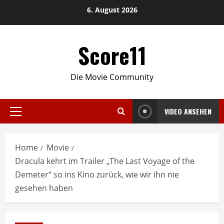
Skip
6. August 2026
to
content
Score11
Die Movie Community
VIDEO ANSEHEN
Primary
Menu
Home
Movie
Dracula kehrt im Trailer „The Last Voyage of the
Demeter“ so ins Kino zurück, wie wir ihn nie
gesehen haben