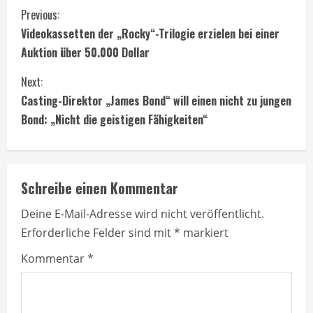
C
Previous:
Videokassetten der „Rocky“-Trilogie erzielen bei einer
o
Auktion über 50.000 Dollar
n
Next:
t
Casting-Direktor „James Bond“ will einen nicht zu jungen
Bond: „Nicht die geistigen Fähigkeiten“
i
n
Schreibe einen Kommentar
u
Deine E-Mail-Adresse wird nicht veröffentlicht.
e
Erforderliche Felder sind mit
*
markiert
R
Kommentar
*
e
a