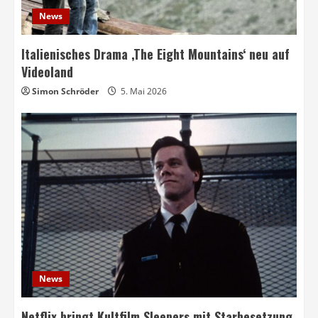
News
Italienisches Drama ‚The Eight Mountains‘ neu auf
Videoland
Simon Schröder
5. Mai 2026
News
Netflix bringt Kultfilm Sleepers mit Starbesetzung