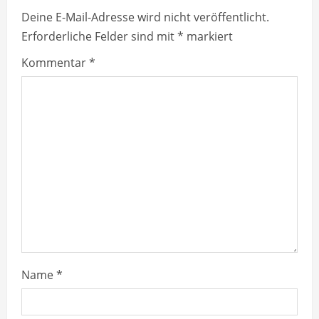
u
Deine E-Mail-Adresse wird nicht veröffentlicht.
Erforderliche Felder sind mit
*
markiert
e
Kommentar
*
R
e
a
d
i
n
g
Name
*