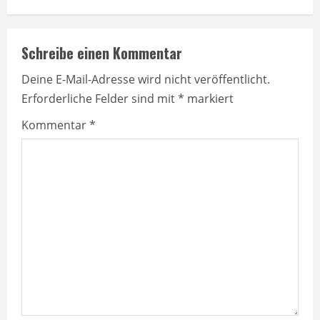
t
i
Schreibe einen Kommentar
n
Deine E-Mail-Adresse wird nicht veröffentlicht.
u
Erforderliche Felder sind mit
*
markiert
e
Kommentar
*
R
e
a
d
i
n