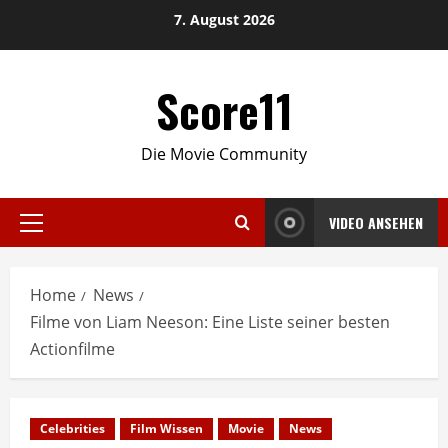
Skip
7. August 2026
to
content
Score11
Die Movie Community
VIDEO ANSEHEN
Primary
Menu
Home
News
Filme von Liam Neeson: Eine Liste seiner besten
Actionfilme
Celebrities
Film Wissen
Movie
News