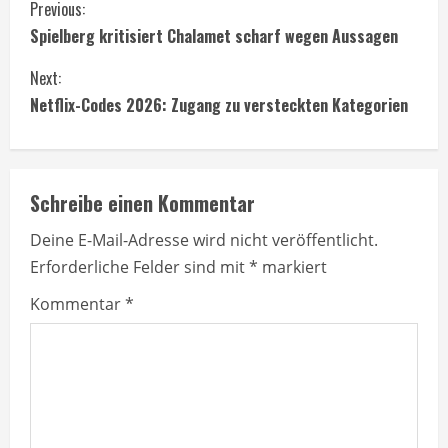
C
Previous:
Spielberg kritisiert Chalamet scharf wegen Aussagen
o
Next:
n
Netflix-Codes 2026: Zugang zu versteckten Kategorien
t
i
Schreibe einen Kommentar
n
Deine E-Mail-Adresse wird nicht veröffentlicht.
u
Erforderliche Felder sind mit
*
markiert
e
Kommentar
*
R
e
a