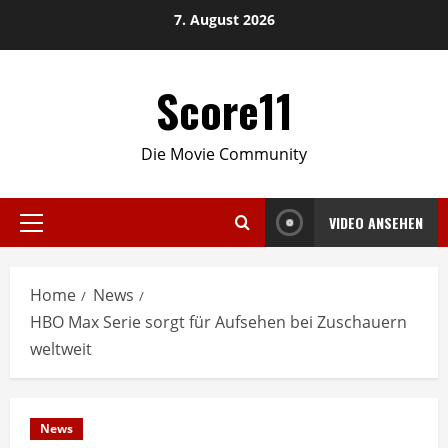
Skip
7. August 2026
to
content
Score11
Die Movie Community
VIDEO ANSEHEN
Primary
Menu
Home
News
HBO Max Serie sorgt für Aufsehen bei Zuschauern
weltweit
News