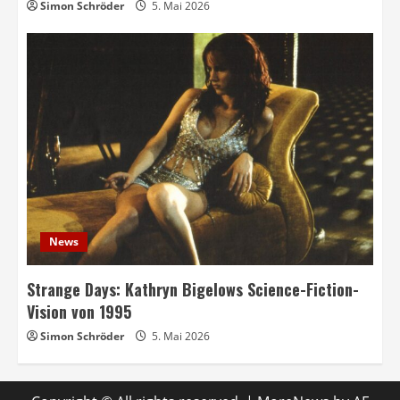
Simon Schröder
5. Mai 2026
News
Strange Days: Kathryn Bigelows Science-Fiction-
Vision von 1995
Simon Schröder
5. Mai 2026