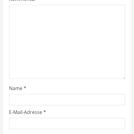
R
e
a
d
i
n
g
Name
*
E-Mail-Adresse
*