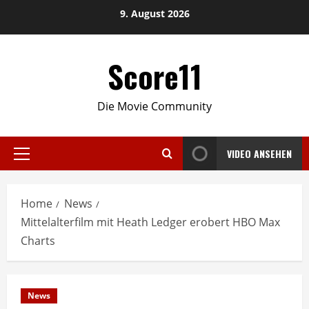
Skip
9. August 2026
to
content
Score11
Die Movie Community
VIDEO ANSEHEN
Primary
Menu
Home
News
Mittelalterfilm mit Heath Ledger erobert HBO Max
Charts
News