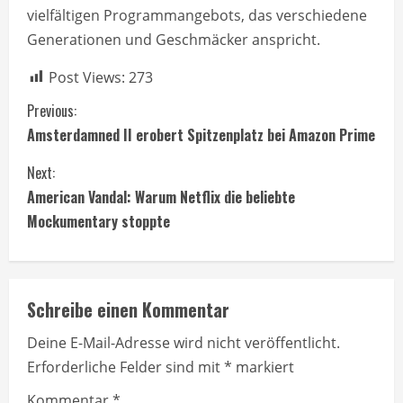
vielfältigen Programmangebots, das verschiedene
Generationen und Geschmäcker anspricht.
Post Views:
273
C
Previous:
Amsterdamned II erobert Spitzenplatz bei Amazon Prime
o
Next:
n
American Vandal: Warum Netflix die beliebte
t
Mockumentary stoppte
i
n
Schreibe einen Kommentar
u
Deine E-Mail-Adresse wird nicht veröffentlicht.
Erforderliche Felder sind mit
*
markiert
e
Kommentar
*