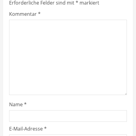
Erforderliche Felder sind mit
*
markiert
R
Kommentar
*
e
a
d
i
n
g
Name
*
E-Mail-Adresse
*