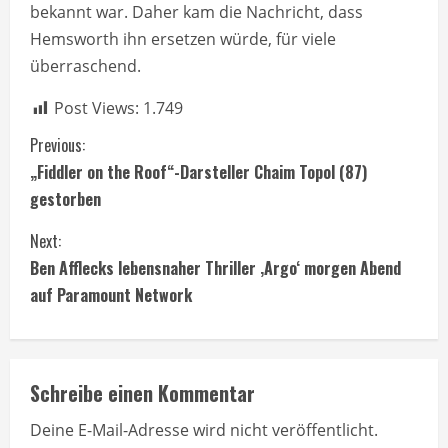
bekannt war. Daher kam die Nachricht, dass
Hemsworth ihn ersetzen würde, für viele
überraschend.
Post Views:
1.749
C
Previous:
„Fiddler on the Roof“-Darsteller Chaim Topol (87)
o
gestorben
n
Next:
t
Ben Afflecks lebensnaher Thriller ‚Argo‘ morgen Abend
auf Paramount Network
i
n
Schreibe einen Kommentar
u
Deine E-Mail-Adresse wird nicht veröffentlicht.
e