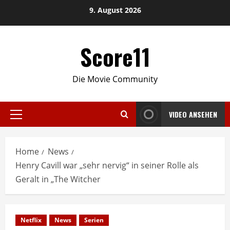
Skip
9. August 2026
to
content
Score11
Die Movie Community
VIDEO ANSEHEN
Primary
Menu
Home
News
Henry Cavill war „sehr nervig“ in seiner Rolle als
Geralt in „The Witcher
Netflix
News
Serien