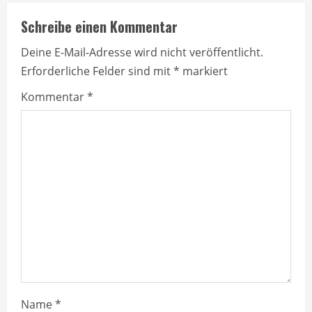
n
Schreibe einen Kommentar
u
Deine E-Mail-Adresse wird nicht veröffentlicht.
Erforderliche Felder sind mit
*
markiert
e
Kommentar
*
R
e
a
d
i
n
g
Name
*