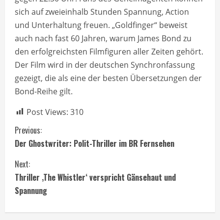
sich auf zweieinhalb Stunden Spannung, Action
und Unterhaltung freuen. „Goldfinger“ beweist
auch nach fast 60 Jahren, warum James Bond zu
den erfolgreichsten Filmfiguren aller Zeiten gehört.
Der Film wird in der deutschen Synchronfassung
gezeigt, die als eine der besten Übersetzungen der
Bond-Reihe gilt.
Post Views:
310
C
Previous:
Der Ghostwriter: Polit-Thriller im BR Fernsehen
o
Next:
n
Thriller ‚The Whistler‘ verspricht Gänsehaut und
t
Spannung
i