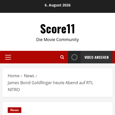
Skip
6. August 2026
to
content
Score11
Die Movie Community
VIDEO ANSEHEN
Primary
Menu
Home
News
James Bond Goldfinger heute Abend auf RTL
NITRO
News