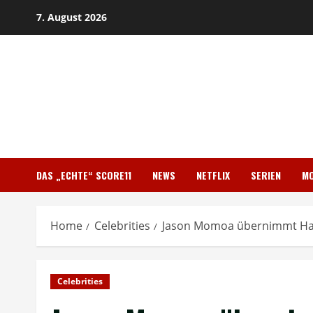
Skip
7. August 2026
to
content
DAS „ECHTE“ SCORE11
NEWS
NETFLIX
SERIEN
MO
Home
Celebrities
Jason Momoa übernimmt Haup
Celebrities