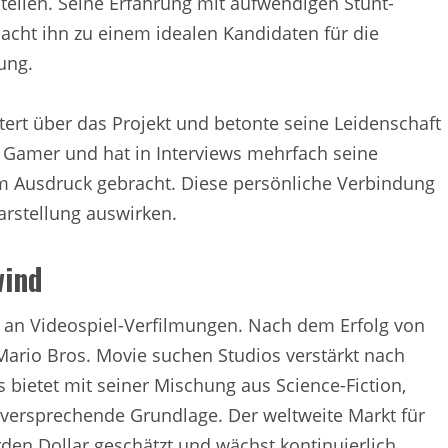
ellen. Seine Erfahrung mit aufwendigen Stunt-
cht ihn zu einem idealen Kandidaten für die
ung.
tert über das Projekt und betonte seine Leidenschaft
er Gamer und hat in Interviews mehrfach seine
um Ausdruck gebracht. Diese persönliche Verbindung
arstellung auswirken.
wind
e an Videospiel-Verfilmungen. Nach dem Erfolg von
Mario Bros. Movie suchen Studios verstärkt nach
 bietet mit seiner Mischung aus Science-Fiction,
lversprechende Grundlage. Der weltweite Markt für
den Dollar geschätzt und wächst kontinuierlich.