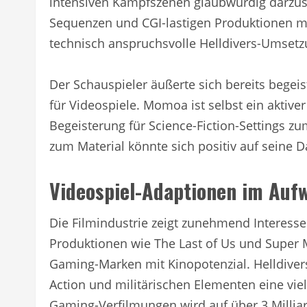
intensiven Kampfszenen glaubwürdig darzust
Sequenzen und CGI-lastigen Produktionen ma
technisch anspruchsvolle Helldivers-Umsetz
Der Schauspieler äußerte sich bereits begeis
für Videospiele. Momoa ist selbst ein aktiv
Begeisterung für Science-Fiction-Settings z
zum Material könnte sich positiv auf seine D
Videospiel-Adaptionen im Auf
Die Filmindustrie zeigt zunehmend Interess
Produktionen wie The Last of Us und Super 
Gaming-Marken mit Kinopotenzial. Helldivers
Action und militärischen Elementen eine vie
Gaming-Verfilmungen wird auf über 3 Milliar