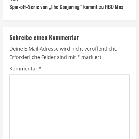
t
Spin-off-Serie von „The Conjuring“ kommt zu HBO Max
i
n
Schreibe einen Kommentar
u
Deine E-Mail-Adresse wird nicht veröffentlicht.
Erforderliche Felder sind mit
*
markiert
e
Kommentar
*
R
e
a
d
i