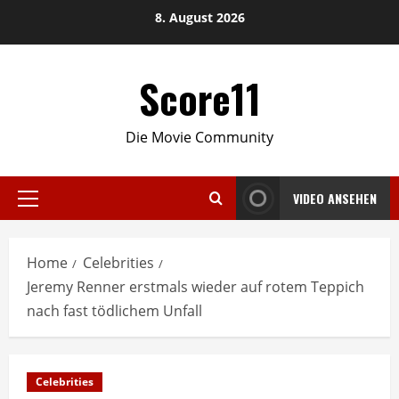
Skip
8. August 2026
to
content
Score11
Die Movie Community
VIDEO ANSEHEN
Primary
Menu
Home
Celebrities
Jeremy Renner erstmals wieder auf rotem Teppich
nach fast tödlichem Unfall
Celebrities