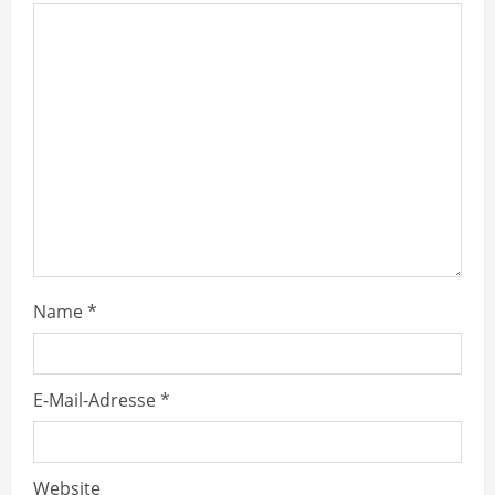
R
e
a
d
i
n
g
Name
*
E-Mail-Adresse
*
Website