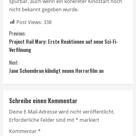
spürbar, auch wenn ein konkreter Kinostart noch
nicht bekannt gegeben wurde.
Post Views:
338
C
Previous:
Project Hail Mary: Erste Reaktionen auf neue Sci-Fi-
o
Verfilmung
n
Next:
t
Jane Schoenbrun kündigt neuen Horrorfilm an
i
n
Schreibe einen Kommentar
u
Deine E-Mail-Adresse wird nicht veröffentlicht.
Erforderliche Felder sind mit
*
markiert
e
Kommentar
*