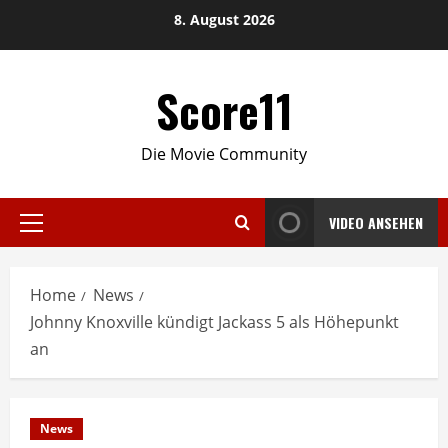
Skip
8. August 2026
to
content
Score11
Die Movie Community
VIDEO ANSEHEN
Primary
Menu
Home
News
Johnny Knoxville kündigt Jackass 5 als Höhepunkt
an
News