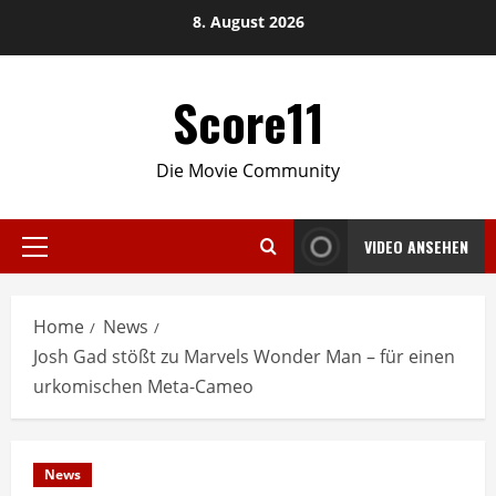
Skip
8. August 2026
to
content
Score11
Die Movie Community
VIDEO ANSEHEN
Primary
Menu
Home
News
Josh Gad stößt zu Marvels Wonder Man – für einen
urkomischen Meta-Cameo
News