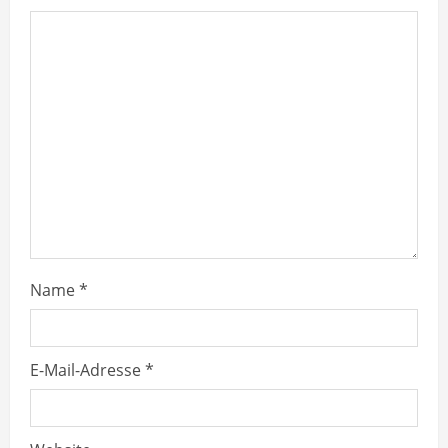
e
a
d
i
n
g
Name
*
E-Mail-Adresse
*