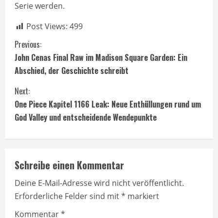
Serie werden.
Post Views:
499
C
Previous:
John Cenas Final Raw im Madison Square Garden: Ein
o
Abschied, der Geschichte schreibt
n
Next:
t
One Piece Kapitel 1166 Leak: Neue Enthüllungen rund um
God Valley und entscheidende Wendepunkte
i
n
Schreibe einen Kommentar
u
Deine E-Mail-Adresse wird nicht veröffentlicht.
e
Erforderliche Felder sind mit
*
markiert
R
Kommentar
*