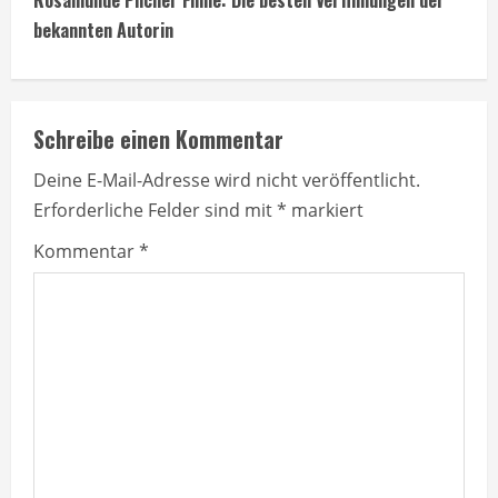
t
bekannten Autorin
i
n
Schreibe einen Kommentar
u
Deine E-Mail-Adresse wird nicht veröffentlicht.
e
Erforderliche Felder sind mit
*
markiert
R
Kommentar
*
e
a
d
i
n