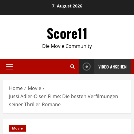
Skip
7. August 2026
to
content
Score11
Die Movie Community
VIDEO ANSEHEN
Primary
Menu
Home
Movie
Jussi Adler-Olsen Filme: Die besten Verfilmungen
seiner Thriller-Romane
Movie