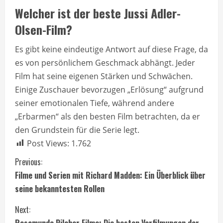
Welcher ist der beste Jussi Adler-
Olsen-Film?
Es gibt keine eindeutige Antwort auf diese Frage, da
es von persönlichem Geschmack abhängt. Jeder
Film hat seine eigenen Stärken und Schwächen.
Einige Zuschauer bevorzugen „Erlösung“ aufgrund
seiner emotionalen Tiefe, während andere
„Erbarmen“ als den besten Film betrachten, da er
den Grundstein für die Serie legt.
Post Views:
1.762
C
Previous:
Filme und Serien mit Richard Madden: Ein Überblick über
o
seine bekanntesten Rollen
n
Next:
Rosamunde Pilcher Filme: Die besten Verfilmungen der