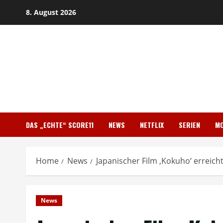
Skip
8. August 2026
to
content
DAS „ECHTE“ SCORE11
NEWS
NETFLIX
SERIEN
MO
Home
News
Japanischer Film ‚Kokuho‘ erreic
News