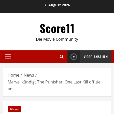
Skip
7. August 2026
to
content
Score11
Die Movie Community
VIDEO ANSEHEN
Primary
Menu
Home
News
Marvel kündigt The Punisher: One Last Kill offiziell
an
News