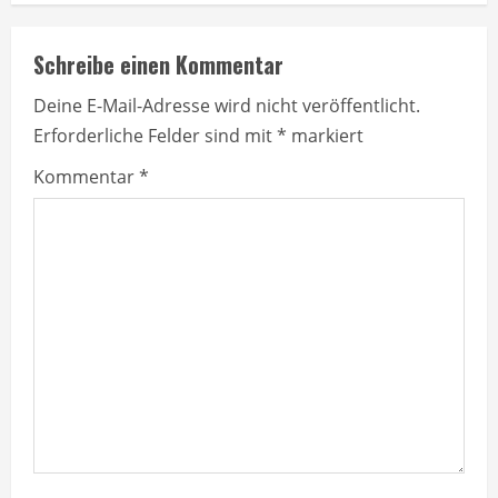
i
Schreibe einen Kommentar
n
Deine E-Mail-Adresse wird nicht veröffentlicht.
u
Erforderliche Felder sind mit
*
markiert
e
Kommentar
*
R
e
a
d
i
n