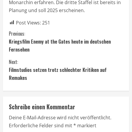
Monarchin erfahren. Die dritte Staffel ist bereits in
Planung und soll 2025 erscheinen.
Post Views:
251
C
Previous:
Kriegsfilm Enemy at the Gates heute im deutschen
o
Fernsehen
n
Next:
t
Filmstudios setzen trotz schlechter Kritiken auf
Remakes
i
n
Schreibe einen Kommentar
u
Deine E-Mail-Adresse wird nicht veröffentlicht.
e
Erforderliche Felder sind mit
*
markiert