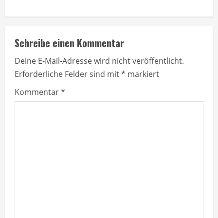
i
n
Schreibe einen Kommentar
u
Deine E-Mail-Adresse wird nicht veröffentlicht.
e
Erforderliche Felder sind mit
*
markiert
R
Kommentar
*
e
a
d
i
n
g