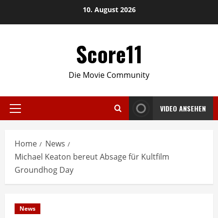
Skip
10. August 2026
to
content
Score11
Die Movie Community
VIDEO ANSEHEN
Primary
Menu
Home
News
Michael Keaton bereut Absage für Kultfilm
Groundhog Day
News