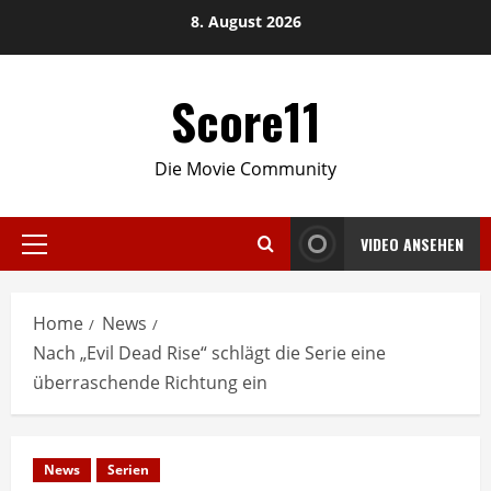
Skip
8. August 2026
to
content
Score11
Die Movie Community
VIDEO ANSEHEN
Primary
Menu
Home
News
Nach „Evil Dead Rise“ schlägt die Serie eine
überraschende Richtung ein
News
Serien