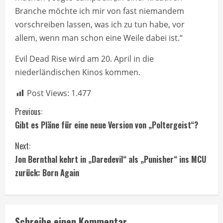
Branche möchte ich mir von fast niemandem
vorschreiben lassen, was ich zu tun habe, vor
allem, wenn man schon eine Weile dabei ist.“
Evil Dead Rise wird am 20. April in die
niederländischen Kinos kommen.
Post Views:
1.477
C
Previous:
Gibt es Pläne für eine neue Version von „Poltergeist“?
o
Next:
n
Jon Bernthal kehrt in „Daredevil“ als „Punisher“ ins MCU
t
zurück: Born Again
i
n
Schreibe einen Kommentar