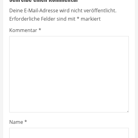
u
Deine E-Mail-Adresse wird nicht veröffentlicht.
Erforderliche Felder sind mit
*
markiert
e
Kommentar
*
R
e
a
d
i
n
g
Name
*