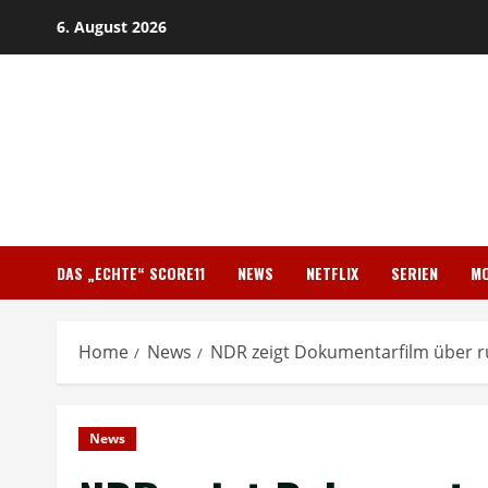
Skip
6. August 2026
to
content
DAS „ECHTE“ SCORE11
NEWS
NETFLIX
SERIEN
MO
Home
News
NDR zeigt Dokumentarfilm über r
News