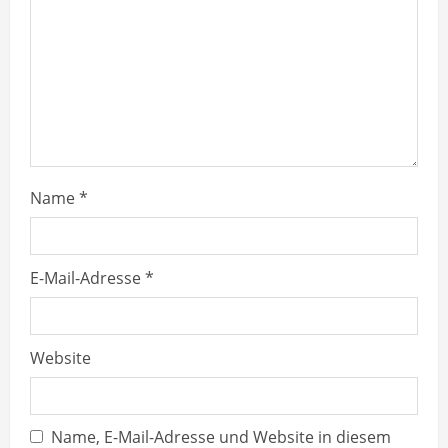
a
d
i
n
g
Name
*
E-Mail-Adresse
*
Website
Name, E-Mail-Adresse und Website in diesem