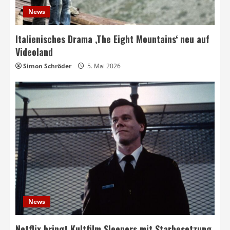
News
Italienisches Drama ‚The Eight Mountains‘ neu auf
Videoland
Simon Schröder
5. Mai 2026
News
Netflix bringt Kultfilm Sleepers mit Starbesetzung