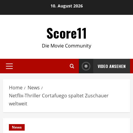
Skip
10. August 2026
to
content
Score11
Die Movie Community
VIDEO ANSEHEN
Primary
Menu
Home
News
Netflix-Thriller Cortafuego spaltet Zuschauer
weltweit
News