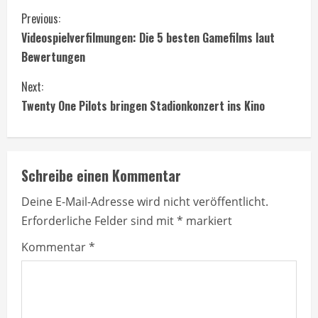
C
Previous:
Videospielverfilmungen: Die 5 besten Gamefilms laut
o
Bewertungen
n
Next:
t
Twenty One Pilots bringen Stadionkonzert ins Kino
i
n
Schreibe einen Kommentar
u
Deine E-Mail-Adresse wird nicht veröffentlicht.
Erforderliche Felder sind mit
*
markiert
e
Kommentar
*
R
e