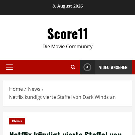
Skip
8. August 2026
to
content
Score11
Die Movie Community
VIDEO ANSEHEN
Primary
Menu
Home
News
Netflix kündigt vierte Staffel von Dark Winds an
News
Netflix kündigt vierte Staffel von