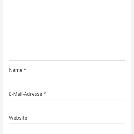
a
d
i
n
g
Name
*
E-Mail-Adresse
*
Website