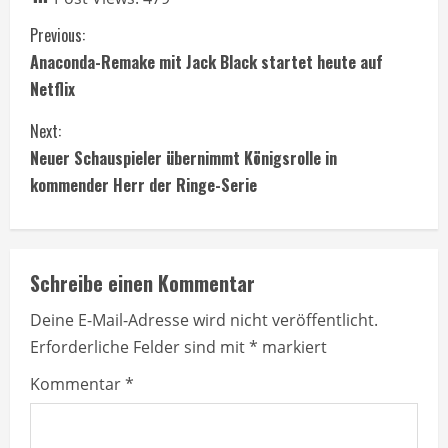
C
Previous:
Anaconda-Remake mit Jack Black startet heute auf
o
Netflix
n
Next:
t
Neuer Schauspieler übernimmt Königsrolle in
kommender Herr der Ringe-Serie
i
n
Schreibe einen Kommentar
u
Deine E-Mail-Adresse wird nicht veröffentlicht.
e
Erforderliche Felder sind mit
*
markiert
R
Kommentar
*
e