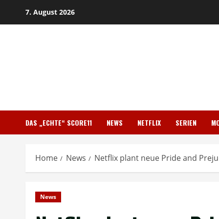
Skip
7. August 2026
to
content
DAS „ECHTE“ SCORE11
NEWS
NETFLIX
SERIEN
MO
Home
News
Netflix plant neue Pride and Prej
News