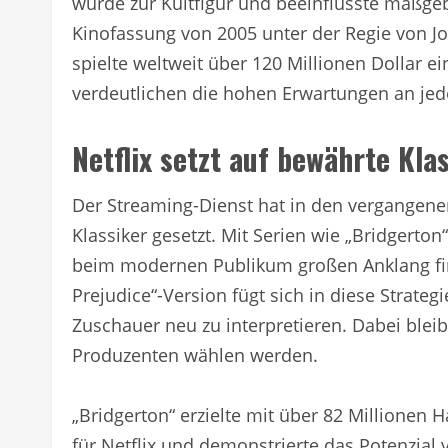
wurde zur Kultfigur und beeinflusste maßge
Kinofassung von 2005 unter der Regie von J
spielte weltweit über 120 Millionen Dollar e
verdeutlichen die hohen Erwartungen an jede
Netflix setzt auf bewährte Kla
Der Streaming-Dienst hat in den vergangenen
Klassiker gesetzt. Mit Serien wie „Bridgerto
beim modernen Publikum großen Anklang fin
Prejudice“-Version fügt sich in diese Strategi
Zuschauer neu zu interpretieren. Dabei blei
Produzenten wählen werden.
„Bridgerton“ erzielte mit über 82 Millionen
für Netflix und demonstrierte das Potenzial