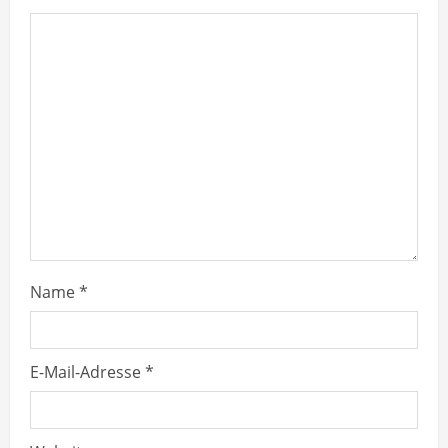
e
a
d
i
n
g
Name
*
E-Mail-Adresse
*