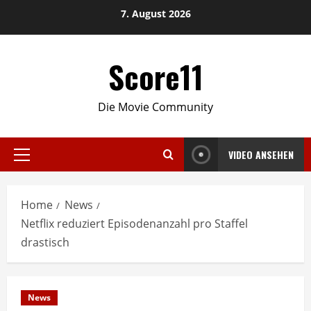
Skip
7. August 2026
to
content
Score11
Die Movie Community
VIDEO ANSEHEN
Primary
Menu
Home
News
Netflix reduziert Episodenanzahl pro Staffel
drastisch
News