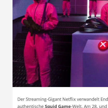
Der Streaming-Gigant Netflix verwandelt End
authentische
Squid Game
-Welt. Am 28. und