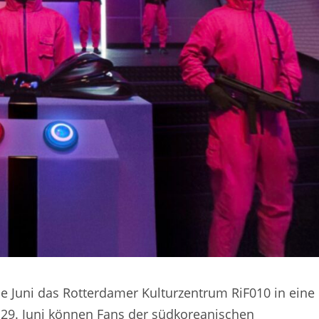
e Juni das Rotterdamer Kulturzentrum RiF010 in eine
 29. Juni können Fans der südkoreanischen