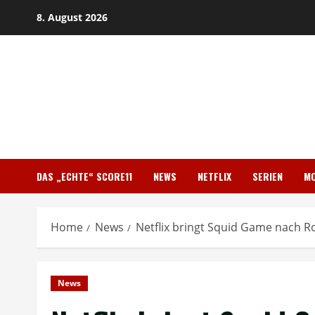
Skip
8. August 2026
to
content
DAS „ECHTE“ SCORE11
NEWS
NETFLIX
SERIEN
MO
Home
News
Netflix bringt Squid Game nach R
News