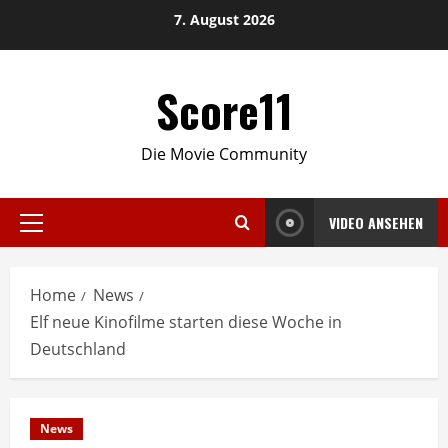
Skip
7. August 2026
to
content
Score11
Die Movie Community
VIDEO ANSEHEN
Primary
Menu
Home
News
Elf neue Kinofilme starten diese Woche in
Deutschland
News