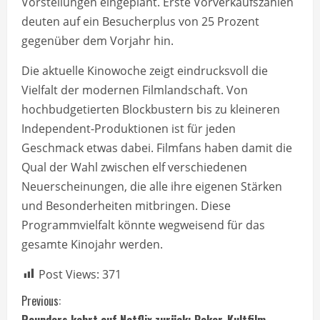
Vorstellungen eingeplant. Erste Vorverkaufszahlen
deuten auf ein Besucherplus von 25 Prozent
gegenüber dem Vorjahr hin.
Die aktuelle Kinowoche zeigt eindrucksvoll die
Vielfalt der modernen Filmlandschaft. Von
hochbudgetierten Blockbustern bis zu kleineren
Independent-Produktionen ist für jeden
Geschmack etwas dabei. Filmfans haben damit die
Qual der Wahl zwischen elf verschiedenen
Neuerscheinungen, die alle ihre eigenen Stärken
und Besonderheiten mitbringen. Diese
Programmvielfalt könnte wegweisend für das
gesamte Kinojahr werden.
Post Views:
371
C
Previous:
Rounders kehrt auf Netflix zurück: Poker-Kultfilm