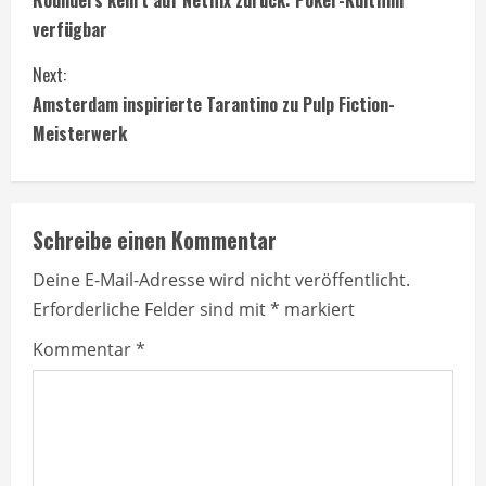
o
verfügbar
n
Next:
t
Amsterdam inspirierte Tarantino zu Pulp Fiction-
Meisterwerk
i
n
Schreibe einen Kommentar
u
Deine E-Mail-Adresse wird nicht veröffentlicht.
e
Erforderliche Felder sind mit
*
markiert
R
Kommentar
*
e
a
d