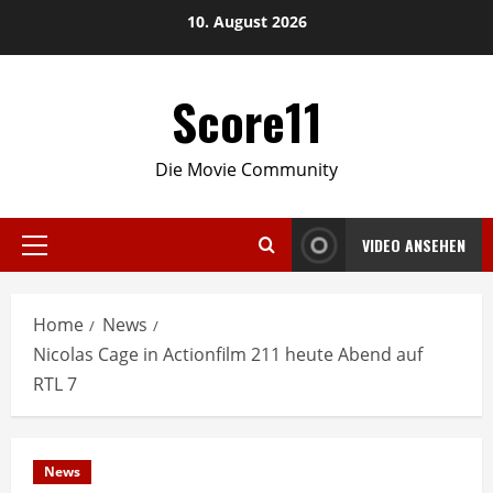
Skip
10. August 2026
to
content
Score11
Die Movie Community
VIDEO ANSEHEN
Primary
Menu
Home
News
Nicolas Cage in Actionfilm 211 heute Abend auf
RTL 7
News