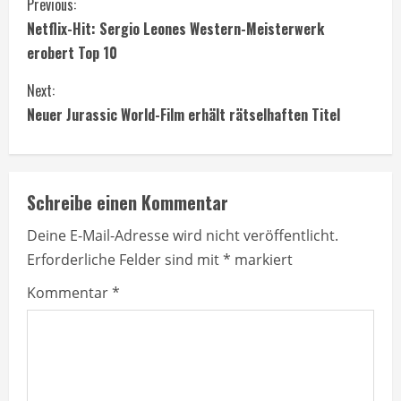
C
Previous:
Netflix-Hit: Sergio Leones Western-Meisterwerk
o
erobert Top 10
n
Next:
t
Neuer Jurassic World-Film erhält rätselhaften Titel
i
n
Schreibe einen Kommentar
u
Deine E-Mail-Adresse wird nicht veröffentlicht.
Erforderliche Felder sind mit
*
markiert
e
Kommentar
*
R
e
a