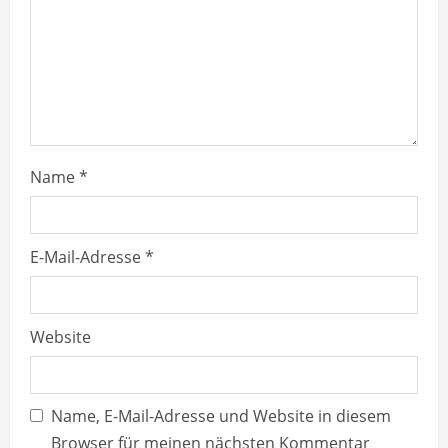
d
i
n
g
Name
*
E-Mail-Adresse
*
Website
Name, E-Mail-Adresse und Website in diesem
Browser für meinen nächsten Kommentar