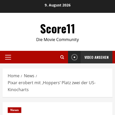
Skip
9. August 2026
to
content
Score11
Die Movie Community
VIDEO ANSEHEN
Primary
Menu
Home
News
Pixar erobert mit ‚Hoppers‘ Platz zwei der US-
Kinocharts
News