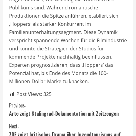
Publikums sind. Während romantische
Produktionen die Spitze anführen, etabliert sich
‚Hoppers‘ als starker Konkurrent im
Familienunterhaltungssegment. Diese Dynamik
verspricht spannende Wochen für die Filmindustrie
und könnte die Strategien der Studios für
kommende Projekte nachhaltig beeinflussen.
Experten prognostizieren, dass ‚Hoppers‘ das
Potenzial hat, bis Ende des Monats die 100-
Millionen-Dollar-Marke zu knacken.
Post Views:
325
C
Previous:
Arte zeigt Stalingrad-Dokumentation mit Zeitzeugen
o
Next:
n
ZDF zeigt britisches Drama über Jugendtourismus auf