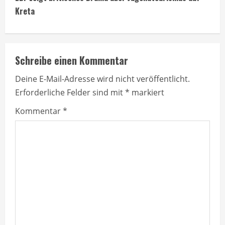
t
Kreta
i
n
Schreibe einen Kommentar
u
Deine E-Mail-Adresse wird nicht veröffentlicht.
Erforderliche Felder sind mit
*
markiert
e
Kommentar
*
R
e
a
d
i