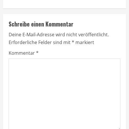
i
n
Schreibe einen Kommentar
u
Deine E-Mail-Adresse wird nicht veröffentlicht.
Erforderliche Felder sind mit
*
markiert
e
Kommentar
*
R
e
a
d
i
n