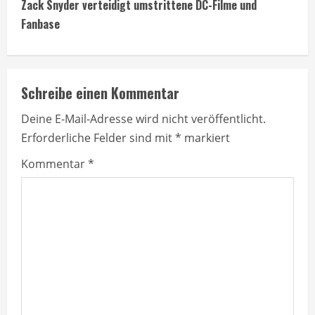
t
Zack Snyder verteidigt umstrittene DC-Filme und
Fanbase
i
n
Schreibe einen Kommentar
u
Deine E-Mail-Adresse wird nicht veröffentlicht.
e
Erforderliche Felder sind mit
*
markiert
R
Kommentar
*
e
a
d
i
n