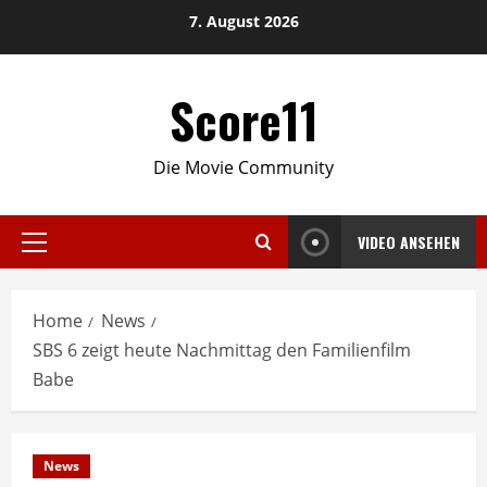
Skip
7. August 2026
to
content
Score11
Die Movie Community
VIDEO ANSEHEN
Primary
Menu
Home
News
SBS 6 zeigt heute Nachmittag den Familienfilm
Babe
News