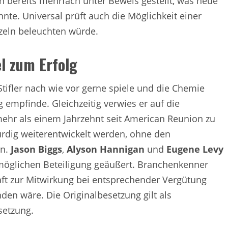
en bereits mehrfach unter Beweis gestellt, was neue
nte. Universal prüft auch die Möglichkeit einer
nzeln beleuchten würde.
el zum Erfolg
 Stifler nach wie vor gerne spiele und die Chemie
g empfinde. Gleichzeitig verwies er auf die
ehr als einem Jahrzehnt seit American Reunion zu
rdig weiterentwickelt werden, ohne den
en.
Jason Biggs
,
Alyson Hannigan
und
Eugene Levy
r möglichen Beteiligung geäußert. Branchenkenner
aft zur Mitwirkung bei entsprechender Vergütung
n wäre. Die Originalbesetzung gilt als
tsetzung.