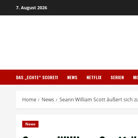
Skip
7. August 2026
to
content
DAS „ECHTE“ SCORE11
NEWS
NETFLIX
SERIEN
MO
Home
News
Seann William Scott äußert sich 
News