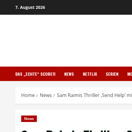
Skip
7. August 2026
to
content
DAS „ECHTE“ SCORE11
NEWS
NETFLIX
SERIEN
MO
Home
News
Sam Raimis Thriller ‚Send Help‘ 
News