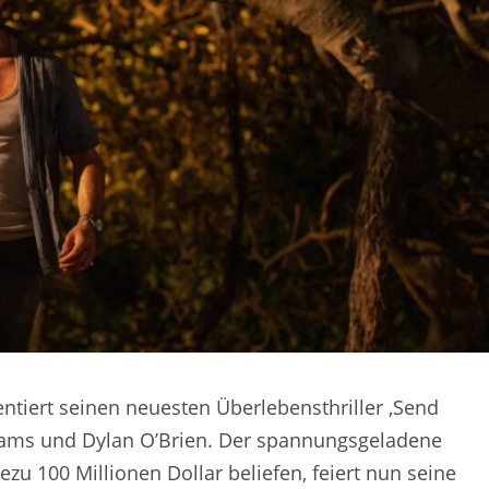
tiert seinen neuesten Überlebensthriller ‚Send
dams und Dylan O’Brien. Der spannungsgeladene
zu 100 Millionen Dollar beliefen, feiert nun seine