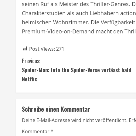
seinen Ruf als Meister des Thriller-Genres. 
Charakterstudien als auch Liebhabern action
heimischen Wohnzimmer. Die Verfügbarkeit 
Premium-Video-on-Demand macht den Thrille
Post Views:
271
C
Previous:
Spider-Man: Into the Spider-Verse verlässt bald
o
Netflix
n
t
Schreibe einen Kommentar
i
Deine E-Mail-Adresse wird nicht veröffentlicht.
Erf
n
Kommentar
*