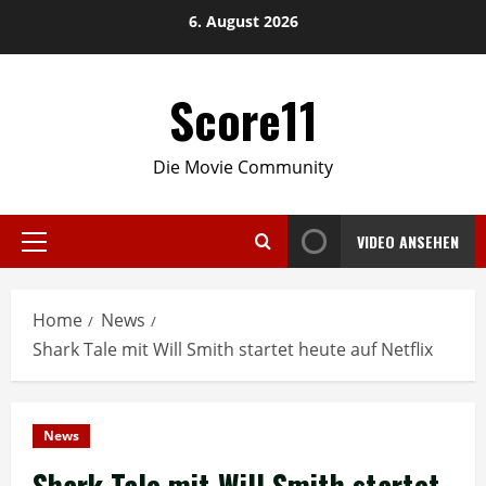
Skip
6. August 2026
to
content
Score11
Die Movie Community
VIDEO ANSEHEN
Primary
Menu
Home
News
Shark Tale mit Will Smith startet heute auf Netflix
News
Shark Tale mit Will Smith startet