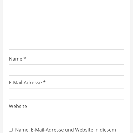
a
d
i
n
g
Name
*
E-Mail-Adresse
*
Website
Name, E-Mail-Adresse und Website in diesem