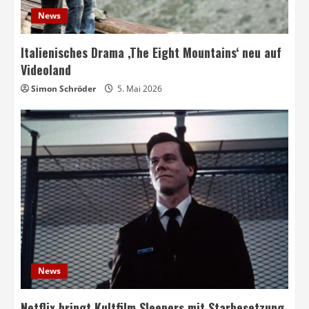
News
Italienisches Drama ‚The Eight Mountains‘ neu auf
Videoland
Simon Schröder
5. Mai 2026
News
Netflix bringt Kultfilm Sleepers mit Starbesetzung