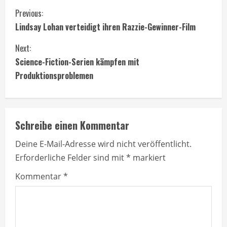
C
Previous:
Lindsay Lohan verteidigt ihren Razzie-Gewinner-Film
o
Next:
n
Science-Fiction-Serien kämpfen mit
t
Produktionsproblemen
i
n
Schreibe einen Kommentar
u
Deine E-Mail-Adresse wird nicht veröffentlicht.
Erforderliche Felder sind mit
*
markiert
e
Kommentar
*
R
e