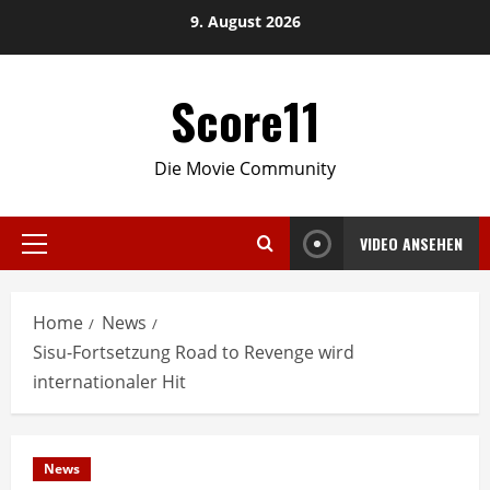
Skip
9. August 2026
to
content
Score11
Die Movie Community
VIDEO ANSEHEN
Primary
Menu
Home
News
Sisu-Fortsetzung Road to Revenge wird
internationaler Hit
News