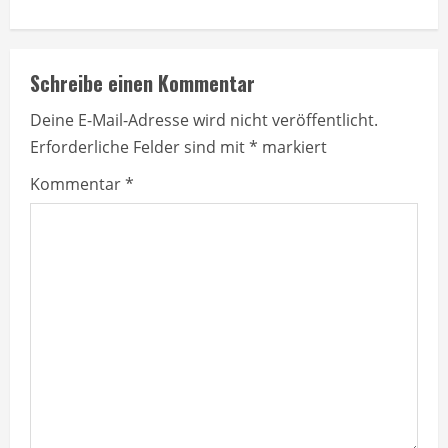
i
n
Schreibe einen Kommentar
u
Deine E-Mail-Adresse wird nicht veröffentlicht.
Erforderliche Felder sind mit
*
markiert
e
Kommentar
*
R
e
a
d
i
n