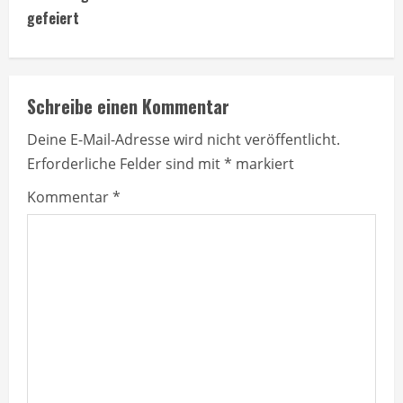
t
gefeiert
i
n
Schreibe einen Kommentar
u
Deine E-Mail-Adresse wird nicht veröffentlicht.
e
Erforderliche Felder sind mit
*
markiert
R
Kommentar
*
e
a
d
i
n