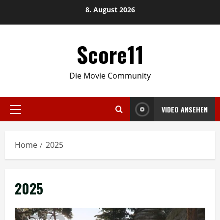
Skip
8. August 2026
to
content
Score11
Die Movie Community
VIDEO ANSEHEN
Primary
Menu
Home
2025
2025