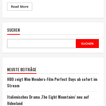
Read
Read More
more
about
Großes
Videospiel
2025
wird
SUCHEN
zur
Filmadaption
entwickelt
SUCHEN
NEUSTE BEITRÄGE
HBO zeigt Wim Wenders-Film Perfect Days ab sofort im
Stream
Italienisches Drama ‚The Eight Mountains‘ neu auf
Videoland