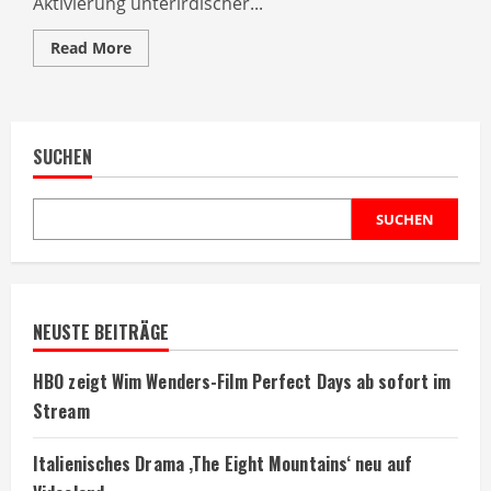
Aktivierung unterirdischer...
Read
Read More
more
about
Anthony
Rinaudo
revolutioniert
Afrikas
SUCHEN
Landwirtschaft
SUCHEN
NEUSTE BEITRÄGE
HBO zeigt Wim Wenders-Film Perfect Days ab sofort im
Stream
Italienisches Drama ‚The Eight Mountains‘ neu auf