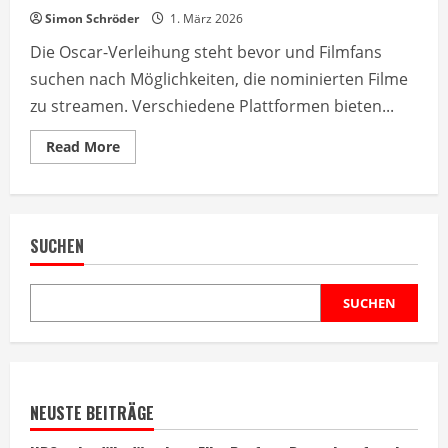
Simon Schröder
1. März 2026
Die Oscar-Verleihung steht bevor und Filmfans
suchen nach Möglichkeiten, die nominierten Filme
zu streamen. Verschiedene Plattformen bieten...
Read
Read More
more
about
Oscar-
Nominierte
2024:
Wo
SUCHEN
Sie
die
besten
Filme
streamen
SUCHEN
können
NEUSTE BEITRÄGE