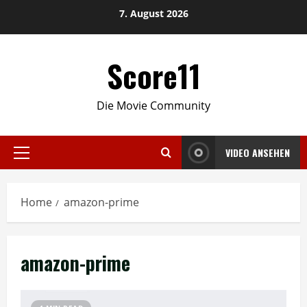
Skip
7. August 2026
to
content
Score11
Die Movie Community
VIDEO ANSEHEN
Primary
Menu
Home
amazon-prime
amazon-prime