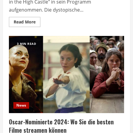
in the High Castle" in sein Programm
aufgenommen. Die dystopische...
Read
Read More
more
about
Netflix
erweitert
Angebot
3 MIN READ
um
Amazons
Erfolgsserie
News
Oscar-Nominierte 2024: Wo Sie die besten
Filme streamen können