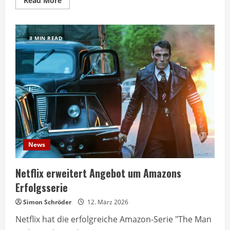
Read More
more
about
The
Boys
Staffel
3 MIN READ
5
beendet
Serie
mit
Trump-
Satire
News
Netflix erweitert Angebot um Amazons
Erfolgsserie
Simon Schröder
12. März 2026
Netflix hat die erfolgreiche Amazon-Serie "The Man