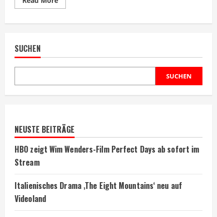
Read More
more
about
Tom
Hanks
empfand
Apollo
SUCHEN
13-
Szene
als
lächerlich
SUCHEN
NEUSTE BEITRÄGE
HBO zeigt Wim Wenders-Film Perfect Days ab sofort im
Stream
Italienisches Drama ‚The Eight Mountains‘ neu auf
Videoland