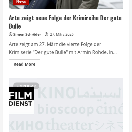
News
Arte zeigt neue Folge der Krimireihe Der gute
Bulle
Simon Schröder
27. März 2026
Arte zeigt am 27. März die vierte Folge der
Krimiserie "Der gute Bulle" mit Armin Rohde. In...
Read
Read More
more
about
Arte
zeigt
neue
3 MIN READ
Folge
der
Krimireihe
Der
gute
Bulle