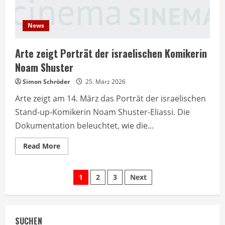
News
Arte zeigt Porträt der israelischen Komikerin
Noam Shuster
Simon Schröder
25. März 2026
Arte zeigt am 14. März das Porträt der israelischen
Stand-up-Komikerin Noam Shuster-Eliassi. Die
Dokumentation beleuchtet, wie die...
Read
Read More
more
about
Arte
Seitennummerierung
zeigt
1
2
3
Next
Porträt
der
der
israelischen
Komikerin
Noam
Beiträge
Shuster
SUCHEN