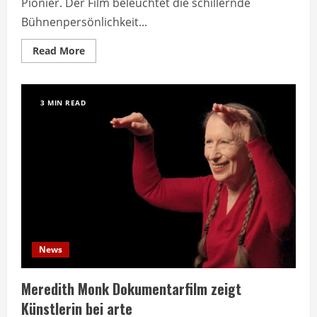
Pionier. Der Film beleuchtet die schillernde
Bühnenpersönlichkeit...
Read
Read More
more
about
Arte
zeigt
Dokumentation
3 MIN READ
über
Rock’n’Roll-
Pionier
Little
Richard
News
Meredith Monk Dokumentarfilm zeigt
Künstlerin bei arte