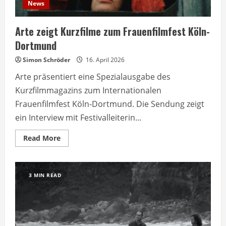
News
Arte zeigt Kurzfilme zum Frauenfilmfest Köln-
Dortmund
Simon Schröder
16. April 2026
Arte präsentiert eine Spezialausgabe des
Kurzfilmmagazins zum Internationalen
Frauenfilmfest Köln-Dortmund. Die Sendung zeigt
ein Interview mit Festivalleiterin...
Read
Read More
more
about
Arte
zeigt
Kurzfilme
3 MIN READ
zum
Frauenfilmfest
Köln-
Dortmund