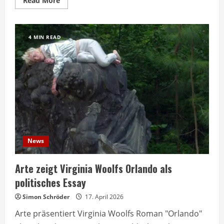
Read More
more
about
Gulag-
System:
Arte
4 MIN READ
zeigt
dreiteilige
Dokumentation
News
Arte zeigt Virginia Woolfs Orlando als
politisches Essay
Simon Schröder
17. April 2026
Arte präsentiert Virginia Woolfs Roman "Orlando"