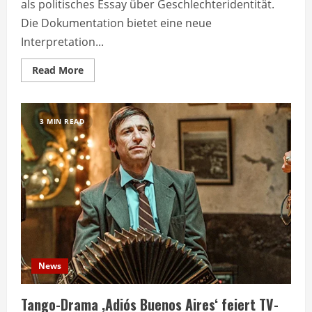
als politisches Essay über Geschlechteridentität.
Die Dokumentation bietet eine neue
Interpretation...
Read
Read More
more
about
Arte
zeigt
Virginia
3 MIN READ
Woolfs
Orlando
als
politisches
Essay
News
Tango-Drama ‚Adiós Buenos Aires‘ feiert TV-