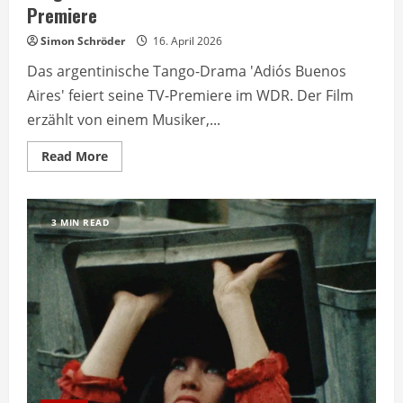
Premiere
Simon Schröder
16. April 2026
Das argentinische Tango-Drama 'Adiós Buenos
Aires' feiert seine TV-Premiere im WDR. Der Film
erzählt von einem Musiker,...
Read
Read More
more
about
Tango-
Drama
‚Adiós
3 MIN READ
Buenos
Aires‘
feiert
TV-
Premiere