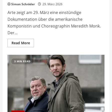
Simon Schröder
29. März 2026
Arte zeigt am 29. März eine einstündige
Dokumentation über die amerikanische
Komponistin und Choreographin Meredith Monk.
Der...
Read
Read More
more
about
Meredith
Monk
Dokumentarfilm
3 MIN READ
zeigt
Künstlerin
bei
arte