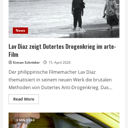
News
Lav Diaz zeigt Dutertes Drogenkrieg im arte-
Film
Simon Schröder
15. April 2026
Der philippinische Filmemacher Lav Diaz
thematisiert in seinem neuen Werk die brutalen
Methoden von Dutertes Anti-Drogenkrieg. Das...
Read
Read More
more
about
Lav
Diaz
zeigt
3 MIN READ
Dutertes
Drogenkrieg