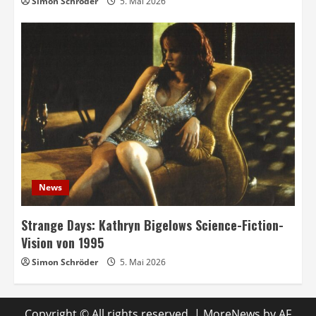
Simon Schröder
5. Mai 2026
News
Strange Days: Kathryn Bigelows Science-Fiction-
Vision von 1995
Simon Schröder
5. Mai 2026
Copyright © All rights reserved.
|
MoreNews
by AF