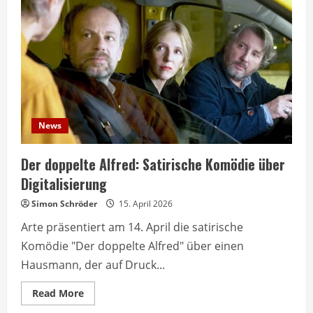
im
arte-
Film
News
Der doppelte Alfred: Satirische Komödie über
Digitalisierung
Simon Schröder
15. April 2026
Arte präsentiert am 14. April die satirische
Komödie "Der doppelte Alfred" über einen
Hausmann, der auf Druck...
Read
Read More
more
about